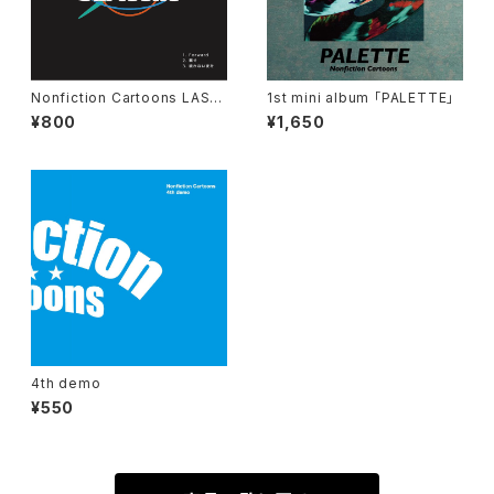
Nonfiction Cartoons LAST
1st mini album 「PALETTE」
DEMO
¥800
¥1,650
4th demo
¥550